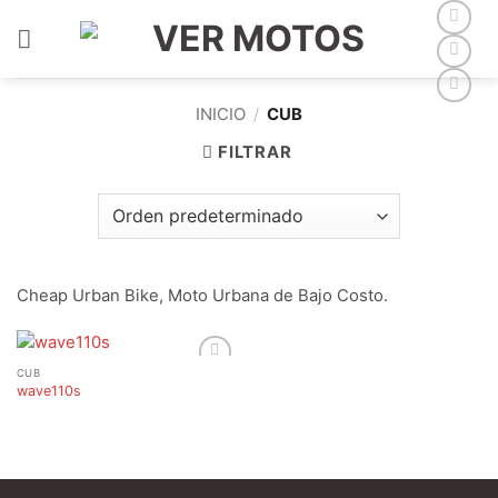
Saltar
al
contenido
INICIO
/
CUB
FILTRAR
Cheap Urban Bike, Moto Urbana de Bajo Costo.
CUB
Add to
wave110s
wishlist