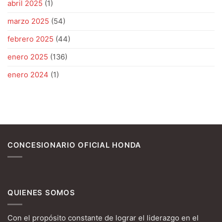
abril 2025
(1)
marzo 2025
(54)
febrero 2025
(44)
enero 2025
(136)
enero 2024
(1)
CONCESIONARIO OFICIAL HONDA
QUIENES SOMOS
Con el propósito constante de lograr el liderazgo en el