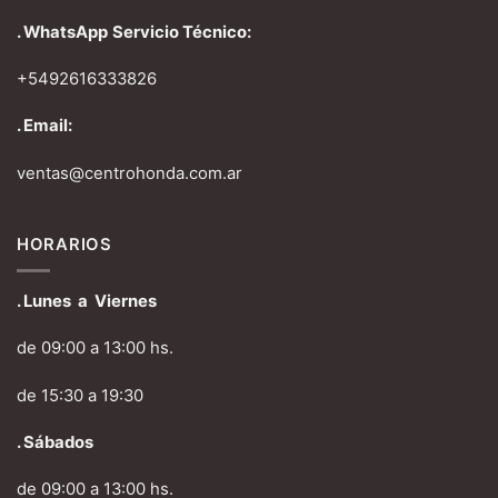
. WhatsApp
Servicio Técnico:
+5492616333826
. Email:
ventas@centrohonda.com.ar
HORARIOS
. Lunes a Viernes
de 09:00 a 13:00 hs.
de 15:30 a 19:30
. Sábados
de 09:00 a 13:00 hs.