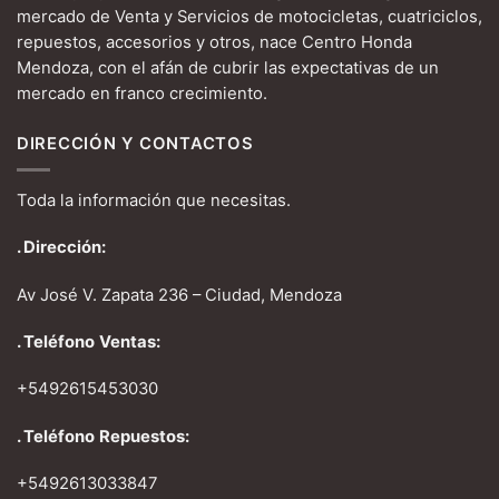
mercado de Venta y Servicios de motocicletas, cuatriciclos,
repuestos, accesorios y otros, nace Centro Honda
Mendoza, con el afán de cubrir las expectativas de un
mercado en franco crecimiento.
DIRECCIÓN Y CONTACTOS
Toda la información que necesitas.
. Dirección:
Av José V. Zapata 236 – Ciudad, Mendoza
. Teléfono
Ventas:
+5492615453030
. Teléfono
Repuestos:
+5492613033847