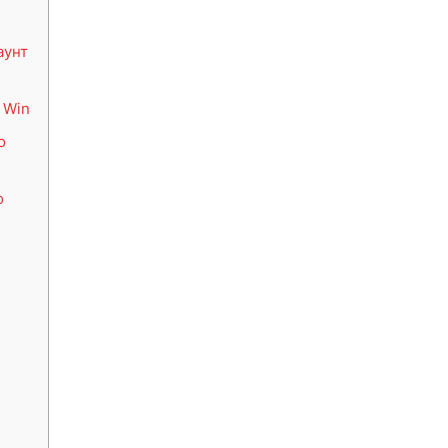
аунт
 Win
о
о