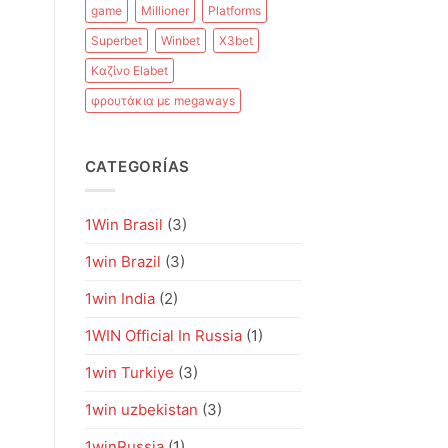
game
Millioner
Platforms
Superbet
Winbet
X3bet
Καζίνο Elabet
φρουτάκια με megaways
CATEGORÍAS
1Win Brasil
(3)
1win Brazil
(3)
1win India
(2)
1WIN Official In Russia
(1)
1win Turkiye
(3)
1win uzbekistan
(3)
1winRussia
(1)