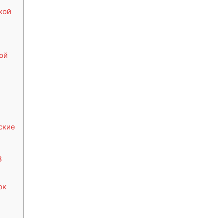
кой
ой
ские
В
ок