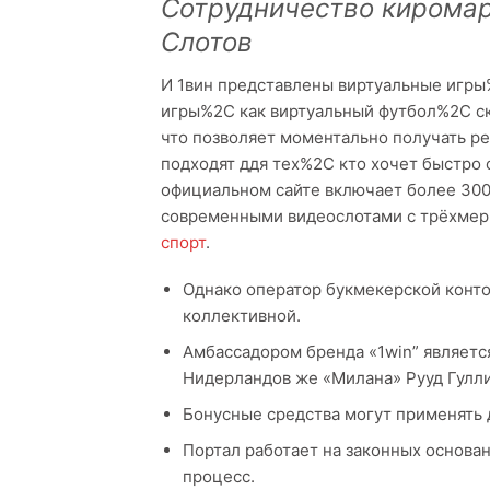
Сотрудничество кирома
Слотов
И 1вин представлены виртуальные игр
игры%2C как виртуальный футбол%2C с
что позволяет моментально получать р
подходят ддя тех%2C кто хочет быстро сд
официальном сайте включает более 300 
современными видеослотами с трёхмер
спорт
.
Однако оператор букмекерской конто
коллективной.
Амбассадором бренда «1win” являет
Нидерландов же «Милана» Рууд Гулли
Бонусные средства могут применять 
Портал работает на законных основа
процесс.