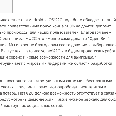
риложение для Android и iOS%2C подобное обладает полной
те приветственный бонус конца 500% на другой депозит.
ько промокоды для наших пользователей. Благодаря веем
 мы понимаем%2C что именно сами делаете “Один Вин”
ний. Мы искренне благодарим вас за доверие и выбор наше
Ваш успех — это нас успех%2C и и будем продолжать работ
чший сервис и новые возможности для выигрыша.»
сотрудничает с мировыми лидерами же области разработки
жно воспользоваться регулярными акциями с бесплатными
 слотах. Фриспины позволяют опробовать новые игры и
 потерь. Нет%2C должна возможность отсутствует в связи 
предусмотрены демо-версии. Также нужное зеркало для обх
йных группах социальных сетей.