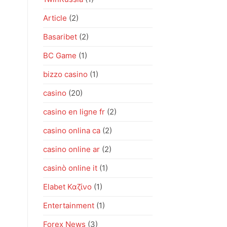
Article
(2)
Basaribet
(2)
BC Game
(1)
bizzo casino
(1)
casino
(20)
casino en ligne fr
(2)
casino onlina ca
(2)
casino online ar
(2)
casinò online it
(1)
Elabet Καζίνο
(1)
Entertainment
(1)
Forex News
(3)