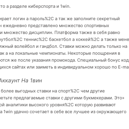
то а разделе киберспорта и 1win.
ирает логин а пароль%2C а так же заполните секретный
вин ежедневно представлено множество спортивных
 множество дисциплин. Платформа также в себя равно
футбол%2C теннис%2C баскетбол а хоккей%2C а также мен
ный волейбол и гандбол. Ставки можно делать только на
к а на локальные чемпионаты. Некоторые поощрения в
ются же после указания промокода. Специальный бонус код
ихся сайтах или заиметь в индивидуальном хорошо по E-mai
Аккаунт На 1вин
 более выгодных ставки на спорт%2C чем другие
метьте предлагаемые ставки с другими букмекерами. Это»
ой аналитики высокого уровня%2C которую развивают
а 1win удачно сочетает в себе все лучшее из окружающего