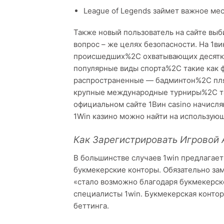
League of Legends займет важное мес
Также новый пользователь на сайте выб
вопрос – же целях безопасности. На 1
происшедших%2C охватывающих десятки
популярные виды спорта%2C такие как 
распространенные — бадминтон%2C пляж
крупные международные турниры%2C та
официальном сайте 1Вин casino начисля
1Win казино можно найти на использующ
Как Зарегистрировать Игровой 
В большинстве случаев 1win предлагает
букмекерские конторы. Обязательно за
«стало возможно благодаря букмекерск
специалисты 1win. Букмекерская контор
беттинга.